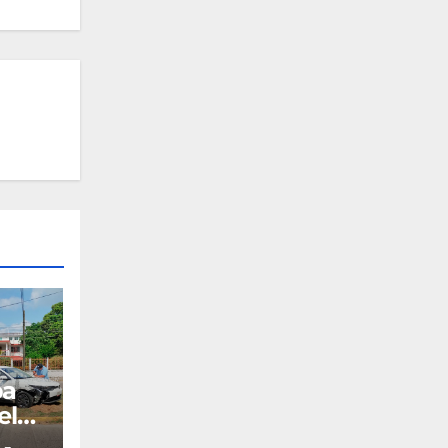
pa
el