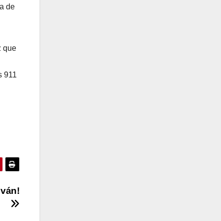
ia de
z que
s 911
lván!