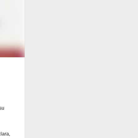
su
lara,