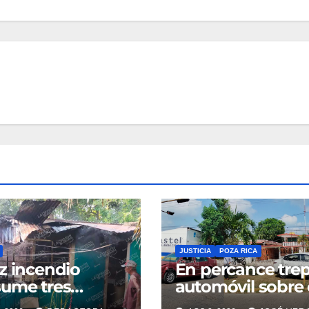
JUSTICIA
POZA RICA
z incendio
En percance tre
ume tres
automóvil sobre 
tos de una
camellón