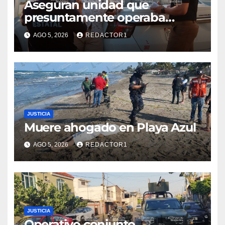
Aseguran unidad que
presuntamente operaba
mediante aplicación digital en
AGO 5, 2026
REDACTOR1
operativo de Transporte
Público
JUSTICIA
Muere ahogado en Playa Azul
AGO 5, 2026
REDACTOR1
JUSTICIA
Operativo conjunto