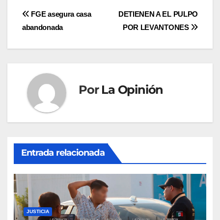
Navegación
FGE asegura casa
DETIENEN A EL PULPO
abandonada
POR LEVANTONES
de
entradas
Por
La Opinión
Entrada relacionada
JUSTICIA