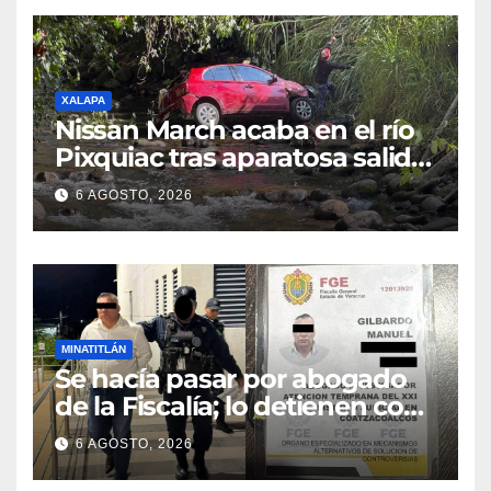
XALAPA
Nissan March acaba en el río
Pixquiac tras aparatosa salida
de camino en la carretera
6 AGOSTO, 2026
Briones
MINATITLÁN
Se hacía pasar por abogado
de la Fiscalía; lo detienen con
camioneta robada en
6 AGOSTO, 2026
Minatitlán