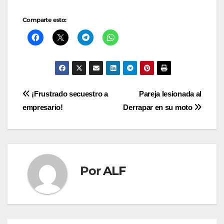
Comparte esto:
Navegación
¡Frustrado secuestro a
Pareja lesionada al
empresario!
Derrapar en su moto
de
entradas
Por
ALF