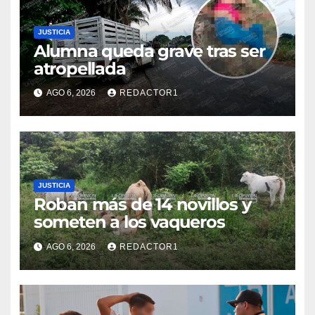
JUSTICIA
Alumna queda grave tras ser
atropellada
AGO 6, 2026
REDACTOR1
JUSTICIA
Roban más de 14 novillos y
someten a los vaqueros
AGO 6, 2026
REDACTOR1