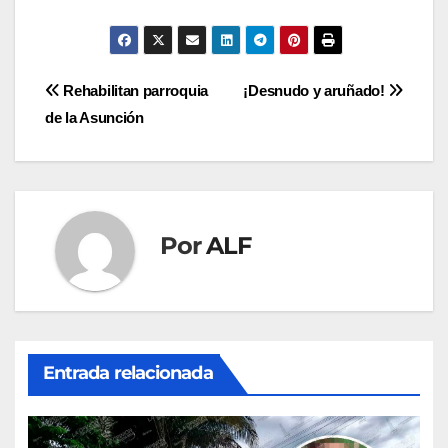
Navegación
Rehabilitan parroquia
¡Desnudo y aruñado!
de la Asunción
de
entradas
Por
ALF
Entrada relacionada