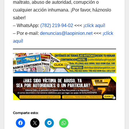
maltrato, abuso de autoridad, corrupción o
cualquier acción inhumana. ¡Por favor, háznoslo
saber!
– WhatsApp:
(782) 219-94-02
<<<
¡clíck aquí!
– Por e-mail:
denuncias@laopinion.net
<<<
¡clíck
aquí!
Comparte esto: