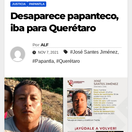
JUSTICIA
PAPANTLA
Desaparece papanteco,
iba para Querétaro
Por
ALF
#José Santes Jiménez
,
NOV 7, 2021
#Papantla
,
#Querétaro