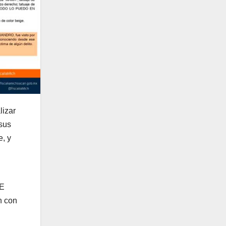
lizar
sus
e, y
GE
n con