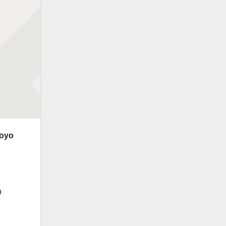
poyo
n