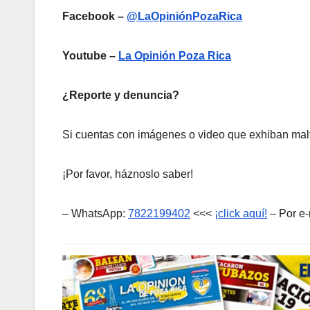
Facebook –
@LaOpiniónPozaRica
Youtube –
La Opinión Poza Rica
¿Reporte y denuncia?
Si cuentas con imágenes o video que exhiban malt
¡Por favor, háznoslo saber!
– WhatsApp:
7822199402
<<<
¡click aquí!
– Por e-