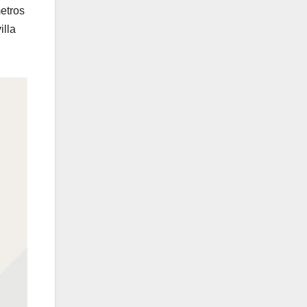
etros
illa