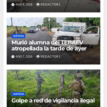
choque en la colonia Ricardo
AGO 8, 2026
REDACTOR1
Flores Magón
JUSTICIA
Murió alumna del TEBAEV
atropellada la tarde de ayer
AGO 7, 2026
REDACTOR1
JUSTICIA
Golpe a red de vigilancia ilegal