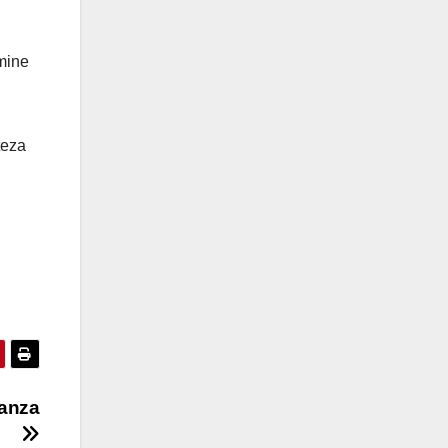
amine
teza
ranza