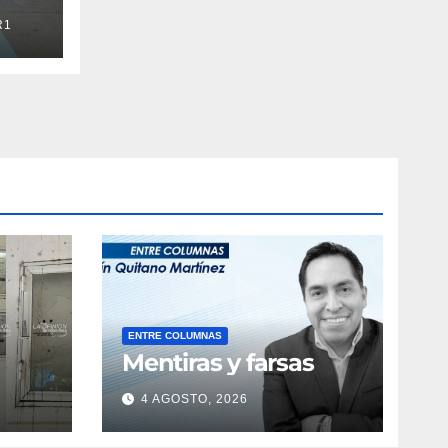
 a
R1
ENTRE COLUMNAS
Mentiras y farsas
4 AGOSTO, 2026
obre