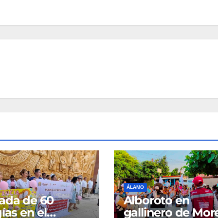
ÁLAMO
ada de 60
Alboroto en
ías en el
gallinero de Mor