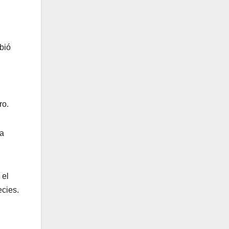
bió
ro.
ra
 el
ecies.