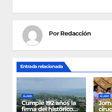
de
entradas
Por
Redacción
Entrada relacionada
ÁLAMO
ÁLAMO
Cumple 192 años la
Jorn
firma del histórico
cirug