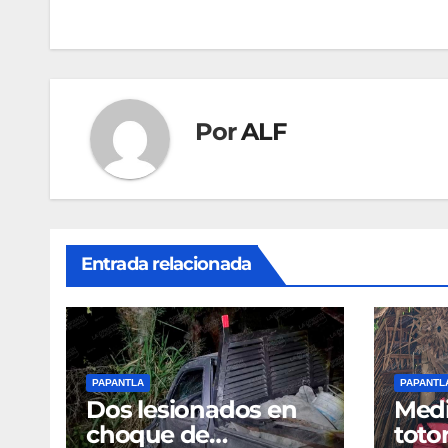
de
entradas
Por
ALF
Entrada relacionada
PAPANTLA
PAPANTL
Dos lesionados en
Medi
choque de
toto