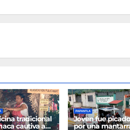
A
PAPANTLA
cina tradicional
Joven fue picad
naca cautiva a
por una mantarr