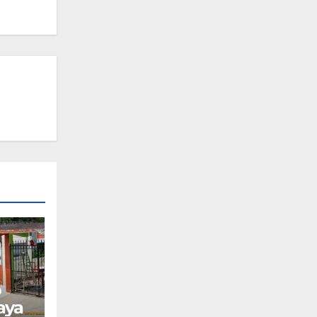
o
aya