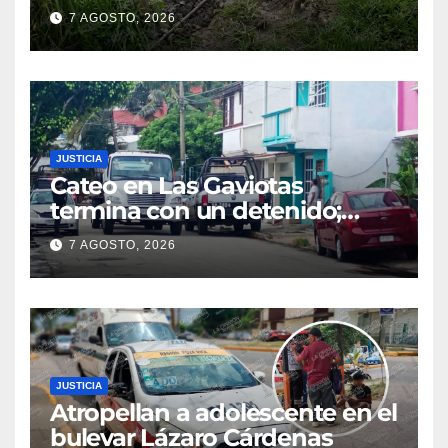
7 AGOSTO, 2026
JUSTICIA
Cateo en Las Gaviotas
termina con un detenido;
aseguran armas, presunta
7 AGOSTO, 2026
droga y un automóvil
JUSTICIA
Atropellan a adolescente en el
bulevar Lázaro Cárdenas