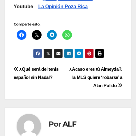
Youtube –
La Opinión Poza Rica
Comparte esto:
Navegación
¿Qué será del tenis
¿Acaso eres tú Almeyda?,
español sin Nadal?
la MLS quiere ‘robarse’ a
de
Alan Pulido
entradas
Por
ALF