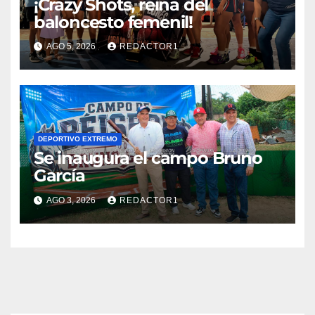
¡Crazy Shots, reina del
baloncesto femenil!
AGO 5, 2026
REDACTOR1
DEPORTIVO EXTREMO
Se inaugura el campo Bruno
García
AGO 3, 2026
REDACTOR1