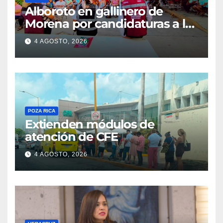
Alboroto en gallinero de
Morena por candidaturas a la
diputación
4 AGOSTO, 2026
POZA RICA
Extienden módulos de
atención de CFE
4 AGOSTO, 2026