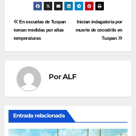
Navegación
En escuelas de Tuxpan
Inician indagatoria por
toman medidas por altas
muerte de cocodrilo en
de
temperaturas
Tuxpan
entradas
Por
ALF
Entrada relacionada