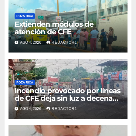
POZA RICA
Extienden módulos de
atención de CFE
AGO 4, 2026
REDACTOR1
POZA RICA
Incendio provocado por líneas
de CFE deja sin luz a decenas
de familias
AGO 4, 2026
REDACTOR1