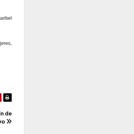
aribel
jeres,
ín de
vo