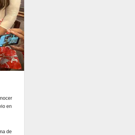
onocer
vio en
ima de