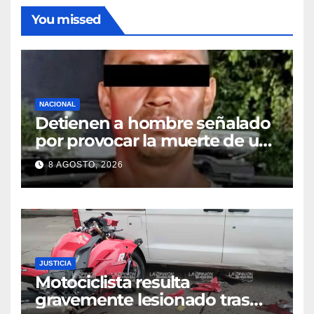
You missed
NACIONAL
Detienen a hombre señalado
por provocar la muerte de un
adulto mayor
8 AGOSTO, 2026
JUSTICIA
Motociclista resulta
gravemente lesionado tras