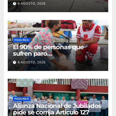
choque en la colonia Ricardo
8 AGOSTO, 2026
Flores Magón
POZA RICA
El 90% de personas que
sufren paro
cardiorrespiratorio mueren
8 AGOSTO, 2026
POZA RICA
Alianza Nacional de Jubilados
pide se corrija Articulo 127