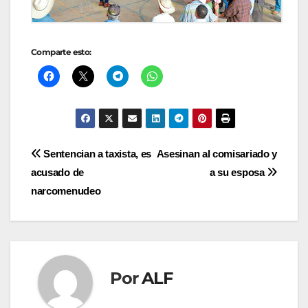
Comparte esto:
Navegación
Sentencian a taxista, es
Asesinan al comisariado y
acusado de
a su esposa
de
narcomenudeo
entradas
Por
ALF