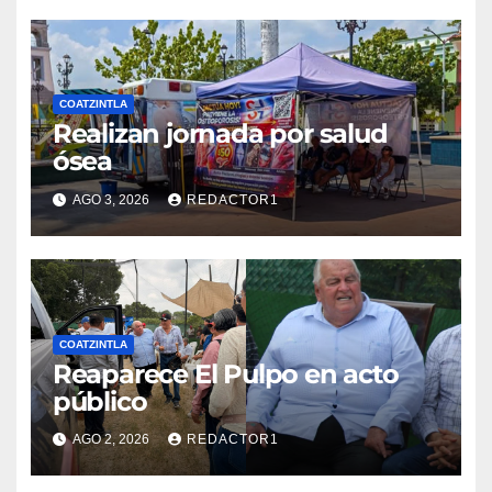
COATZINTLA
Realizan jornada por salud
ósea
AGO 3, 2026
REDACTOR1
COATZINTLA
Reaparece El Pulpo en acto
público
AGO 2, 2026
REDACTOR1