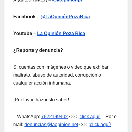
Facebook –
@LaOpiniónPozaRica
Youtube –
La Opinión Poza Rica
¿Reporte y denuncia?
Si cuentas con imágenes o video que exhiban
maltrato, abuso de autoridad, corrupción o
cualquier acción inhumana.
¡Por favor, háznoslo saber!
– WhatsApp:
7822199402
<<<
¡click aquí!
– Por e-
mail:
denuncias@laopinion.net
<<<
¡click aquí!