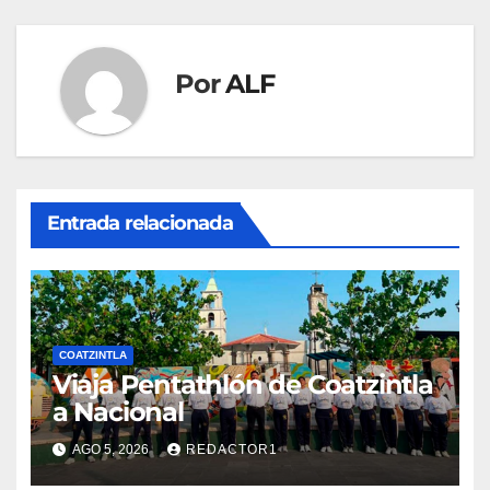
entradas
Por
ALF
Entrada relacionada
COATZINTLA
Viaja Pentathlón de Coatzintla
a Nacional
AGO 5, 2026
REDACTOR1