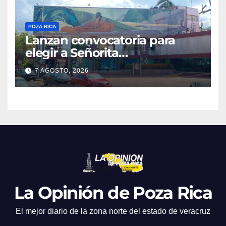
POZA RICA
Lanzan convocatoria para
elegir a Señorita
Independencia, Patria y
7 AGOSTO, 2026
Libertad 2026
La Opinión de Poza Rica
El mejor diario de la zona norte del estado de veracruz