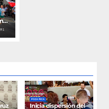
en
R1
r
mp
POZA RICA
cruz
Inicia dispersión del