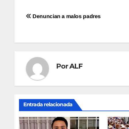
Navegación
Denuncian a malos padres
de
entradas
Por
ALF
Entrada relacionada