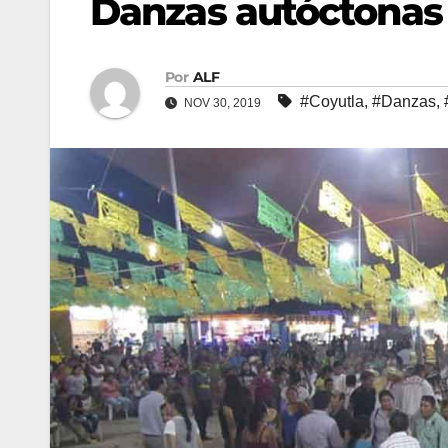
Danzas autóctonas 
Por
ALF
#Coyutla
,
#Danzas
,
NOV 30, 2019