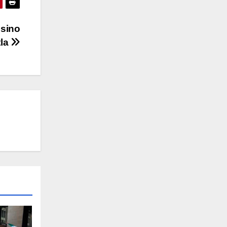
esino
tla