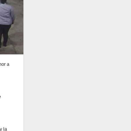
nor a
e
y la