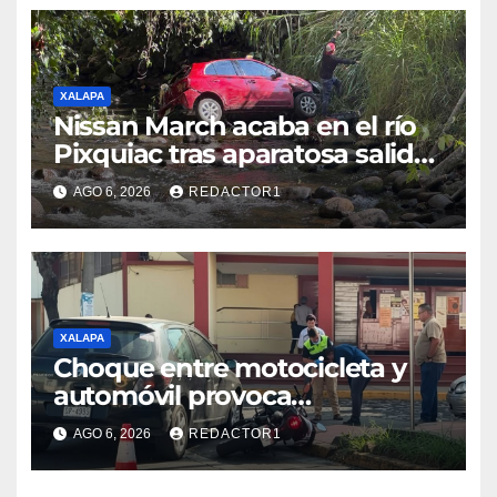
XALAPA
Nissan March acaba en el río
Pixquiac tras aparatosa salida
de camino en la carretera
AGO 6, 2026
REDACTOR1
Briones
XALAPA
Choque entre motocicleta y
automóvil provoca
movilización en calles de
AGO 6, 2026
REDACTOR1
Xalapa