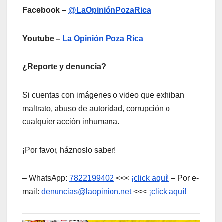
Facebook –
@LaOpiniónPozaRica
Youtube –
La Opinión Poza Rica
¿Reporte y denuncia?
Si cuentas con imágenes o video que exhiban
maltrato, abuso de autoridad, corrupción o
cualquier acción inhumana.
¡Por favor, háznoslo saber!
– WhatsApp:
7822199402
<<<
¡click aquí!
– Por e-
mail:
denuncias@laopinion.net
<<<
¡click aquí!