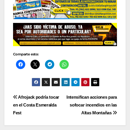
Comparte esto:
Navegación
Afrojack podría tocar
Intensifican acciones para
en el Costa Esmeralda
sofocar incendios en las
de
Fest
Altas Montañas
entradas