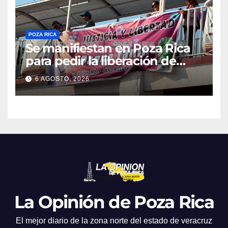
POZA RICA
Se manifiestan en Poza Rica
para pedir la liberación de
Danna Yanina y el
6 AGOSTO, 2026
esclarecimiento del caso
Dafne
La Opinión de Poza Rica
El mejor diario de la zona norte del estado de veracruz