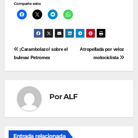
Comparte esto:
Navegación
¡Carambolazo! sobre el
Atropellada por veloz
bulevar Petromex
motociclista
de
entradas
Por
ALF
Entrada relacionada