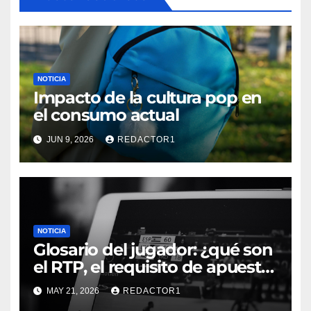
NOTICIA
Impacto de la cultura pop en
el consumo actual
JUN 9, 2026
REDACTOR1
NOTICIA
Glosario del jugador: ¿qué son
el RTP, el requisito de apuesta,
los giros gratis y la volatilidad?
MAY 21, 2026
REDACTOR1