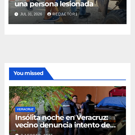
una persona lesionada
JUL 31, 2026
REDACTOR1
You missed
VERACRUZ
Insólita noche en Veracruz:
vecino denuncia intento de
cateo tras viralizar video