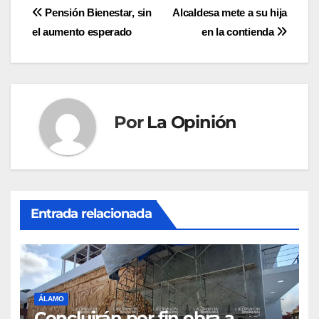
Navegación
Pensión Bienestar, sin
Alcaldesa mete a su hija
el aumento esperado
en la contienda
de
entradas
Por
La Opinión
Entrada relacionada
ÁLAMO
Concluirán por fin obra a