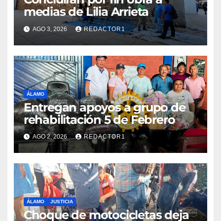
medias de Lilia Arrieta
AGO 3, 2026
REDACTOR1
ÁLAMO
Entregan apoyos a grupo de
rehabilitación 5 de Febrero
AGO 2, 2026
REDACTOR1
ÁLAMO
JUSTICIA
Choque de motocicletas deja