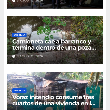
3 AGOSTO, 2026
captado por cámaras de
seguridad
JUSTICIA
Camioneta cae a barranco y
termina dentro de una poza
en Coatzintla; conductor sale
3 AGOSTO, 2026
con golpes leves
JUSTICIA
Voraz incendio consume tres
cuartos de una vivienda en la
colonia Manuel Ávila