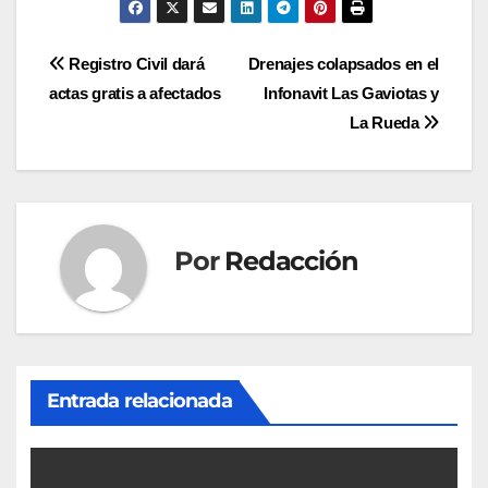
Navegación
Registro Civil dará
Drenajes colapsados en el
actas gratis a afectados
Infonavit Las Gaviotas y
de
La Rueda
entradas
Por
Redacción
Entrada relacionada