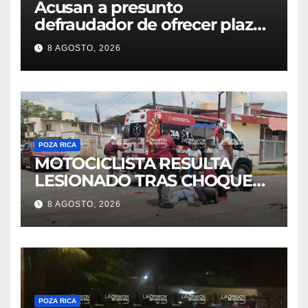
Acusan a presunto
defraudador de ofrecer plazas
de maestros
8 AGOSTO, 2026
POZA RICA
MOTOCICLISTA RESULTA
LESIONADO TRAS CHOQUE
EN LA 27 DE SEPTIEMBRE
8 AGOSTO, 2026
POZA RICA