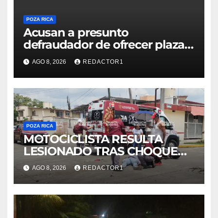
POZA RICA
Acusan a presunto
defraudador de ofrecer plazas
de maestros
AGO 8, 2026
REDACTOR1
POZA RICA
MOTOCICLISTA RESULTA
LESIONADO TRAS CHOQUE
EN LA 27 DE SEPTIEMBRE
AGO 8, 2026
REDACTOR1