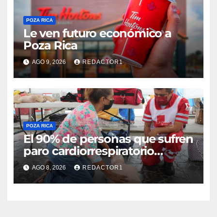
POZA RICA
Le ven futuro económico a
Poza Rica
AGO 9, 2026
REDACTOR1
POZA RICA
El 90% de personas que sufren
paro cardiorrespiratorio
mueren
AGO 8, 2026
REDACTOR1