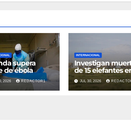
CIONAL
INTERNACIONAL
nda supera
Investigan muer
e de ébola
de 15 elefantes e
Kenia
0, 2026
REDACTOR1
JUL 30, 2026
REDACTO