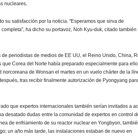
s nucleares.
o su satisfacción por la noticia. “Esperamos que sirva de
 completa”, ha dicho su portavoz, Noh Kyu-duk, citado también
 de periodistas de medios de EE UU, el Reino Unido, China, R
as que Corea del Norte había preparado especialmente para ello
ad norcoreana de Wonsan el martes en un vuelo chárter de la lín
después, tras recibir finalmente autorización de Pyongyang par
do que expertos internacionales también serían invitados a ac
 ha desatado dudas entre la comunidad de expertos en control d
ea de enfriamiento de su reactor nuclear en Yongbyon, tambié
tigo; un año más tarde, las instalaciones estaban de nuevo en