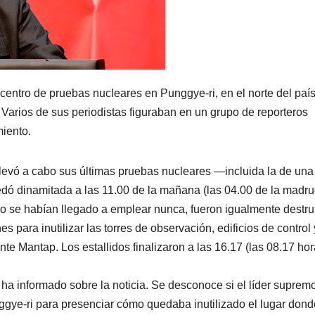
centro de pruebas nucleares en Punggye-ri, en el norte del país
arios de sus periodistas figuraban en un grupo de reporteros
miento.
 llevó a cabo sus últimas pruebas nucleares —incluida la de una
ó dinamitada a las 11.00 de la mañana (las 04.00 de la madr
no se habían llegado a emplear nunca, fueron igualmente destru
s para inutilizar las torres de observación, edificios de control 
te Mantap. Los estallidos finalizaron a las 16.17 (las 08.17 ho
ha informado sobre la noticia. Se desconoce si el líder suprem
gye-ri para presenciar cómo quedaba inutilizado el lugar dond