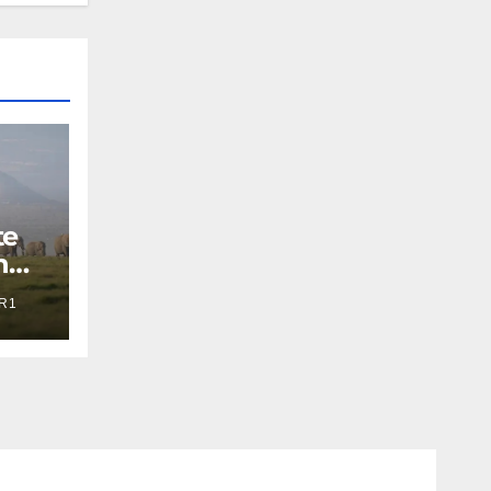
te
n
R1