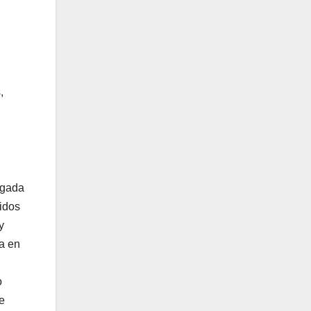
,
ugada
idos
y
ra en
o
e