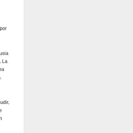
 por
usia
. La
ea
a
udir,
e
n