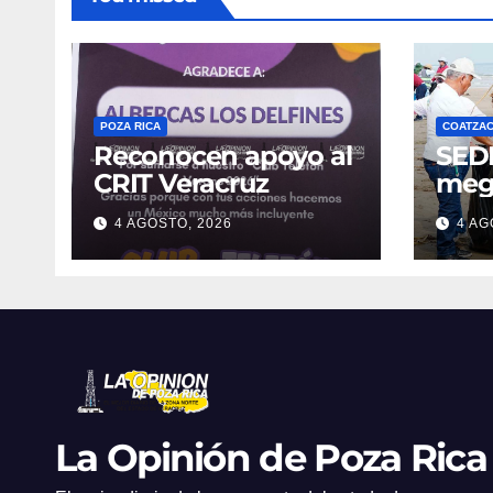
POZA RICA
COATZA
Reconocen apoyo al
SED
CRIT Veracruz
meg
limp
4 AGOSTO, 2026
4 AG
Coat
reti
de r
Fest
La Opinión de Poza Rica