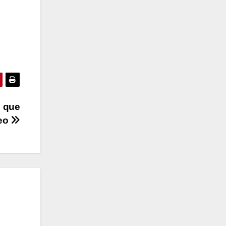
s que
reo