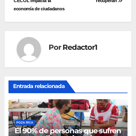
CECOL impacta la
recuperan
de
economía de ciudadanos
entradas
Por
Redactor1
Entrada relacionada
POZA RICA
El 90% de personas que sufren