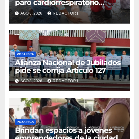
paro cardiorrespiratorio
mueren
AGO 8, 2026
REDACTOR1
POZA RICA
Alianza Nacional de Jubilados
pide se corrija Articulo 127
AGO 8, 2026
REDACTOR1
POZA RICA
Brindan espacios a jóvenes
emprendedores de la ciudad