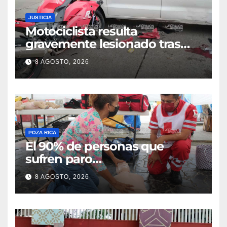
JUSTICIA
Motociclista resulta
gravemente lesionado tras
choque en la colonia Ricardo
8 AGOSTO, 2026
Flores Magón
POZA RICA
El 90% de personas que
sufren paro
cardiorrespiratorio mueren
8 AGOSTO, 2026