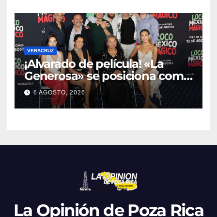
VERACRUZ
¡Alvarado de película! «La
Generosa» se posiciona como
escenario ideal para
6 AGOSTO, 2026
producciones de cine y
televisión
La Opinión de Poza Rica