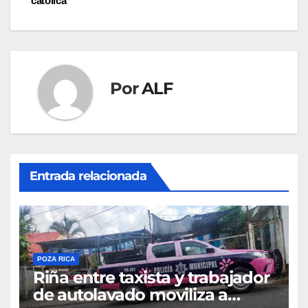
entradas
católica
Por
ALF
Entrada relacionada
POZA RICA
Riña entre taxista y trabajador
de autolavado moviliza a