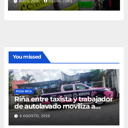
AGO 5, 2026
REDACTOR1
You missed
POZA RICA
Riña entre taxista y trabajador
de autolavado moviliza a
policías en Poza Rica
6 AGOSTO, 2026