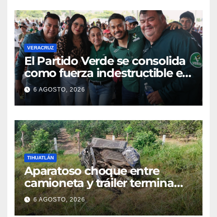
VERACRUZ
​El Partido Verde se consolida
como fuerza indestructible en
la zona norte de Veracruz
6 AGOSTO, 2026
TIHUATLÁN
Aparatoso choque entre
camioneta y tráiler termina
con ambas unidades fuera de
6 AGOSTO, 2026
la carretera en Tihuatlán