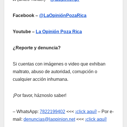
Facebook –
@LaOpiniónPozaRica
Youtube –
La Opinión Poza Rica
¿Reporte y denuncia?
Si cuentas con imágenes o video que exhiban
maltrato, abuso de autoridad, corrupción o
cualquier acción inhumana.
¡Por favor, háznoslo saber!
– WhatsApp:
7822199402
<<<
¡click aquí!
– Por e-
mail:
denuncias@laopinion.net
<<<
¡click aquí!