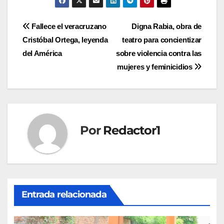
Navegación
Fallece el veracruzano
Digna Rabia, obra de
Cristóbal Ortega, leyenda
teatro para concientizar
de
del América
sobre violencia contra las
entradas
mujeres y feminicidios
Por
Redactor1
Entrada relacionada