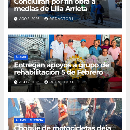
Concluirán por fin obra a
medias de Lilia Arrieta
AGO 3, 2026
REDACTOR1
ÁLAMO
Entregan apoyos a grupo de
rehabilitación 5 de Febrero
AGO 2, 2026
REDACTOR1
ÁLAMO
JUSTICIA
Choque de motocicletas deja