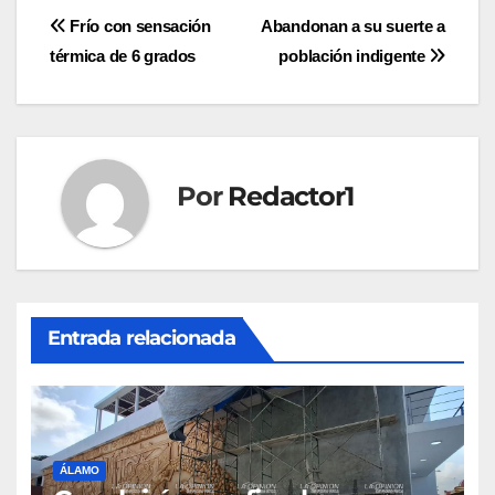
Navegación
Frío con sensación
Abandonan a su suerte a
térmica de 6 grados
población indigente
de
entradas
Por
Redactor1
Entrada relacionada
ÁLAMO