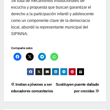
Se trata de mecanismos institucionales de
escucha y propuesta que buscan garantizar el
derecho a la participación infantil y adolescente
como un componente clave de la democracia
local, abundó la representante municipal del
SIPINNA.
Comparte esto:
Navegación
Invitan a jóvenes a ser
Sustituyen puente dañado
educadores comunitarios
por crecidas
de
entradas