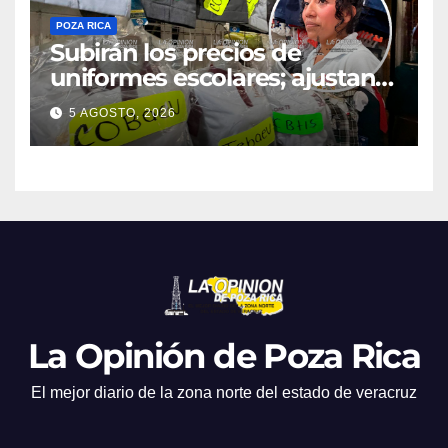
POZA RICA
Subirán los precios de
uniformes escolares; ajustan
promociones
5 AGOSTO, 2026
La Opinión de Poza Rica
El mejor diario de la zona norte del estado de veracruz