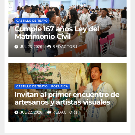
CASTILLO DE TEAYO
Cumple 167 años Ley del
Matrimonio Civil
JUL 23, 2026
REDACTOR1
CASTILLO DE TEAYO
POZA RICA
Invitan al primer encuentro de
artesanos y artistas visuales
JUL 22, 2026
REDACTOR1