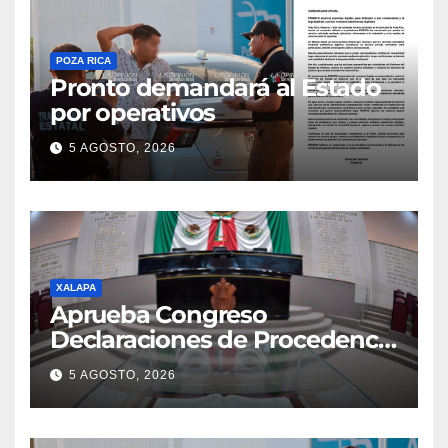
POZA RICA
Pronto demandará al Estado
por operativos
5 AGOSTO, 2026
XALAPA
Aprueba Congreso
Declaraciones de Procedencia
en contra de dos munícipes
5 AGOSTO, 2026