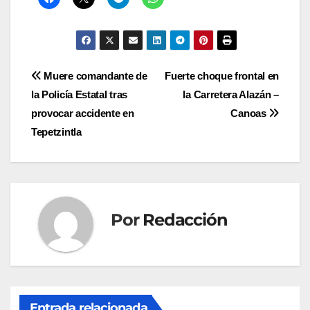
Navegación
Muere comandante de
Fuerte choque frontal en
la Policía Estatal tras
la Carretera Alazán –
de
provocar accidente en
Canoas
entradas
Tepetzintla
Por
Redacción
Entrada relacionada