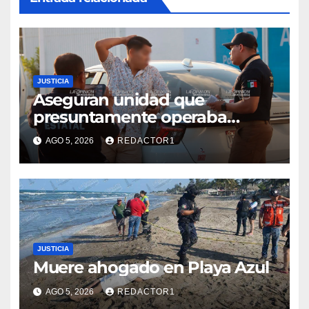
JUSTICIA
Aseguran unidad que
presuntamente operaba
mediante aplicación digital en
AGO 5, 2026
REDACTOR1
operativo de Transporte
Público
JUSTICIA
Muere ahogado en Playa Azul
AGO 5, 2026
REDACTOR1