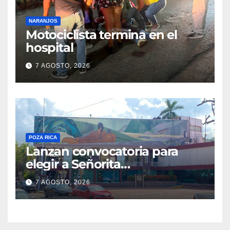
NARANJOS
Motociclista termina en el
hospital
7 AGOSTO, 2026
POZA RICA
Lanzan convocatoria para
elegir a Señorita
Independencia, Patria y
7 AGOSTO, 2026
Libertad 2026