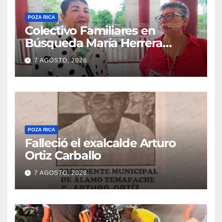
POZA RICA
Colectivo Familiares en
Búsqueda María Herrera
convoca a marcha
7 AGOSTO, 2026
POZA RICA
Falleció el exalcalde Arturo
Ortiz Carballo
7 AGOSTO, 2026