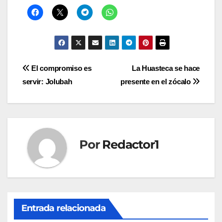
Navegación
El compromiso es
La Huasteca se hace
servir: Jolubah
presente en el zócalo
de
entradas
Por
Redactor1
Entrada relacionada