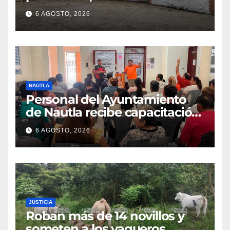
6 AGOSTO, 2026
NAUTLA
Personal del Ayuntamiento
de Nautla recibe capacitación
en atención a emergencias
6 AGOSTO, 2026
JUSTICIA
Roban más de 14 novillos y
someten a los vaqueros