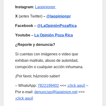
Instagram
:
Laopinionpr
X
(antes Twitter)
–
@laopinionpr
Facebook –
@LaOpiniónPozaRica
Youtube –
La Opinión Poza Rica
¿Reporte y denuncia?
Si cuentas con imágenes o video que
exhiban maltrato, abuso de autoridad,
corrupción o cualquier acción inhumana.
¡Por favor, háznoslo saber!
– WhatsApp:
7822199402
<<<
¡click aquí!
–
Por e-mail:
denuncias@laopinion.net
<<<
¡click aquí!