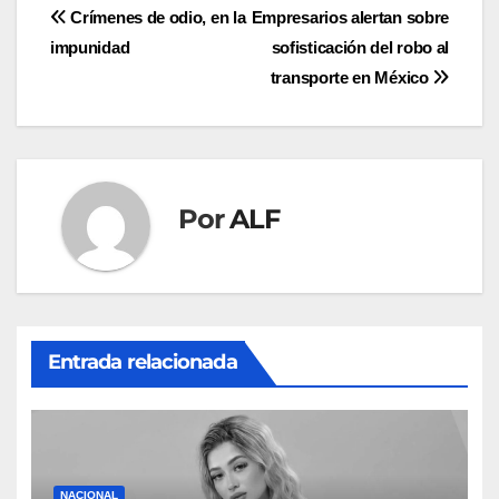
Navegación
Crímenes de odio, en la
Empresarios alertan sobre
impunidad
sofisticación del robo al
de
transporte en México
entradas
Por
ALF
Entrada relacionada
NACIONAL