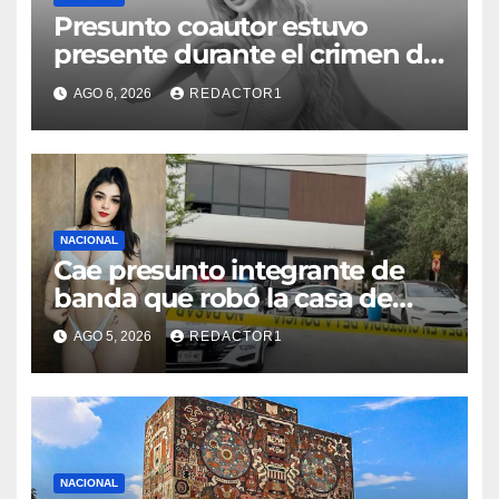
Presunto coautor estuvo
presente durante el crimen de
Valeria Márquez: Fiscalía
AGO 6, 2026
REDACTOR1
NACIONAL
Cae presunto integrante de
banda que robó la casa de
Karely Ruiz
AGO 5, 2026
REDACTOR1
NACIONAL