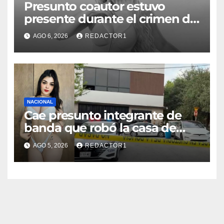
Presunto coautor estuvo
presente durante el crimen de
Valeria Márquez: Fiscalía
AGO 6, 2026
REDACTOR1
NACIONAL
Cae presunto integrante de
banda que robó la casa de
Karely Ruiz
AGO 5, 2026
REDACTOR1