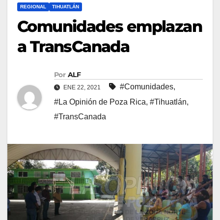
REGIONAL
TIHUATLÁN
Comunidades emplazan
a TransCanada
Por
ALF
#Comunidades
,
ENE 22, 2021
#La Opinión de Poza Rica
,
#Tihuatlán
,
#TransCanada