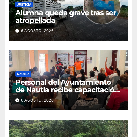
JUSTICIA
Alumna queda grave tras ser
atropellada
6 AGOSTO, 2026
NAUTLA
Personal del Ayuntamiento
de Nautla recibe capacitación
en atención a emergencias
6 AGOSTO, 2026