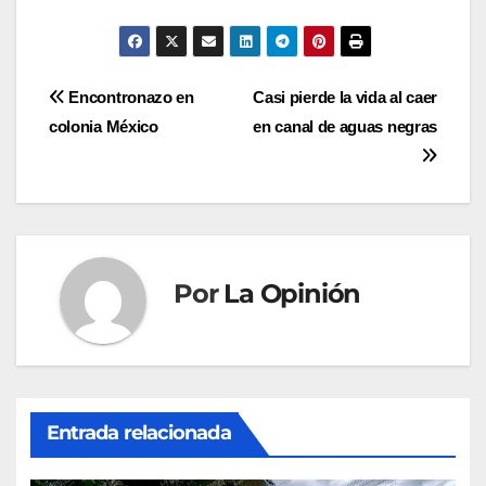
Navegación
Encontronazo en
Casi pierde la vida al caer
colonia México
en canal de aguas negras
de
entradas
Por
La Opinión
Entrada relacionada