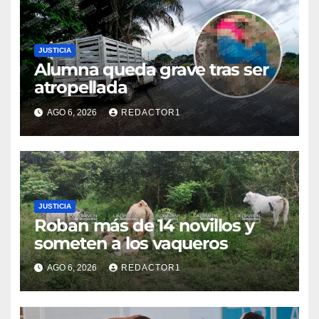
JUSTICIA
Alumna queda grave tras ser
atropellada
AGO 6, 2026
REDACTOR1
JUSTICIA
Roban más de 14 novillos y
someten a los vaqueros
AGO 6, 2026
REDACTOR1