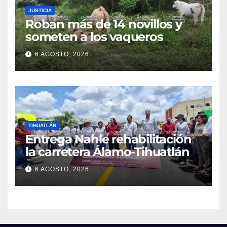
JUSTICIA
Roban más de 14 novillos y
someten a los vaqueros
6 AGOSTO, 2026
TIHUATLÁN
Entrega Nahle rehabilitación
la carretera Álamo-Tihuatlán
6 AGOSTO, 2026