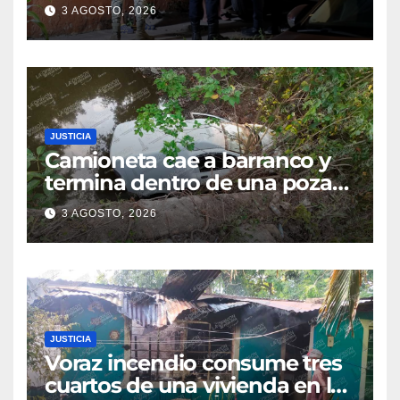
cateo tras viralizar video
3 AGOSTO, 2026
captado por cámaras de
seguridad
JUSTICIA
Camioneta cae a barranco y
termina dentro de una poza
en Coatzintla; conductor sale
3 AGOSTO, 2026
con golpes leves
JUSTICIA
Voraz incendio consume tres
cuartos de una vivienda en la