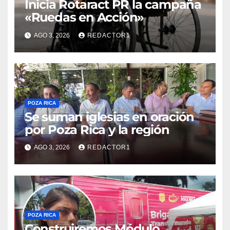
Inicia Rotaract PR la campaña
«Ruedas en Acción»
AGO 3, 2026
REDACTOR1
POZA RICA
Se suman iglesias en oración
por Poza Rica y la región
AGO 3, 2026
REDACTOR1
POZA RICA
Construiremos Módulo