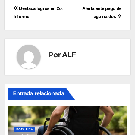
Navegación
Destaca logros en 2o.
Alerta ante pago de
Informe.
aguinaldos
de
entradas
Por
ALF
Entrada relacionada
POZA RICA