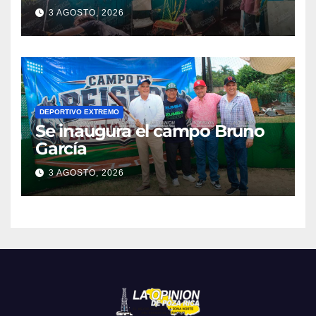
colonia Manuel Ávila
3 AGOSTO, 2026
Camacho
DEPORTIVO EXTREMO
Se inaugura el campo Bruno
García
3 AGOSTO, 2026