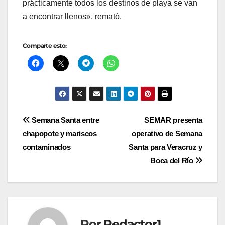
prácticamente todos los destinos de playa se van
a encontrar llenos», remató.
Comparte esto:
Navegación
Semana Santa entre
SEMAR presenta
chapopote y mariscos
operativo de Semana
de
contaminados
Santa para Veracruz y
entradas
Boca del Río
Por
Redactor1