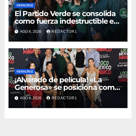
VERACRUZ
​El Partido Verde se consolida
como fuerza indestructible en
la zona norte de Veracruz
AGO 6, 2026
REDACTOR1
VERACRUZ
¡Alvarado de película! «La
Generosa» se posiciona como
escenario ideal para
AGO 6, 2026
REDACTOR1
producciones de cine y
televisión