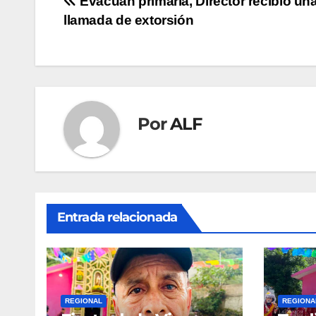
Navegación
Evacuan primaria, Director recibió un
llamada de extorsión
de
entradas
Por
ALF
Entrada relacionada
REGIONAL
REGIONA