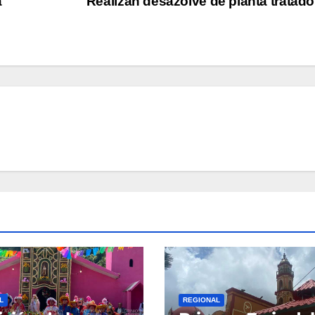
a
Realizan desazolve de planta tratad
L
REGIONAL