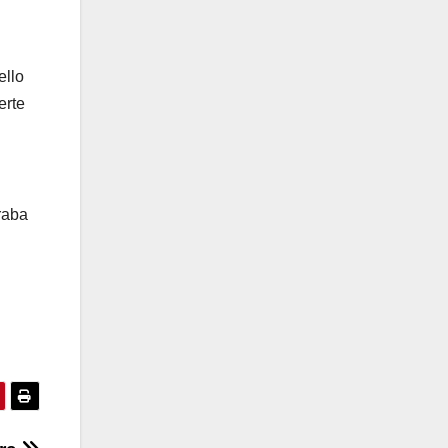
ello
erte
n
raba