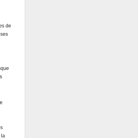
es de
eses
nque
s
ue
os
 la