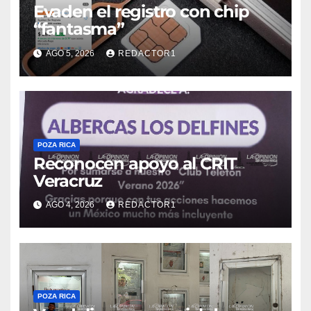
Evaden el registro con chip
“fantasma”
AGO 5, 2026
REDACTOR1
POZA RICA
Reconocen apoyo al CRIT
Veracruz
AGO 4, 2026
REDACTOR1
POZA RICA