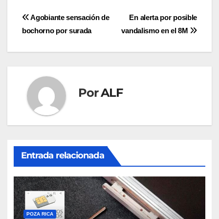
Navegación
Agobiante sensación de
En alerta por posible
bochorno por surada
vandalismo en el 8M
de
entradas
Por
ALF
Entrada relacionada
POZA RICA