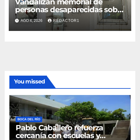
Vandalizan memorial de
personas desaparecidas sobre
el bulevar Ruiz Cortines
AGO 4, 2026
REDACTOR1
You missed
BOCA DEL RÍO
Pablo Caballero refuerza
cercanía con escuelas y