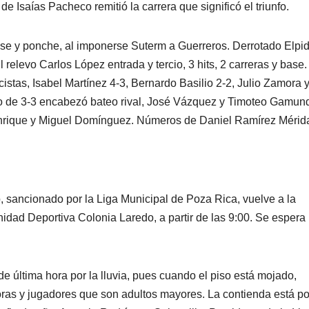
 de Isaías Pacheco remitió la carrera que significó el triunfo.
base y ponche, al imponerse Suterm a Guerreros. Derrotado Elpid
l relevo Carlos López entrada y tercio, 3 hits, 2 carreras y base.
stas, Isabel Martínez 4-3, Bernardo Basilio 2-2, Julio Zamora 
co de 3-3 encabezó bateo rival, José Vázquez y Timoteo Gamun
a Enrique y Miguel Domínguez. Números de Daniel Ramírez Mérid
, sancionado por la Liga Municipal de Poza Rica, vuelve a la
idad Deportiva Colonia Laredo, a partir de las 9:00. Se espera
de última hora por la lluvia, pues cuando el piso está mojado,
doras y jugadores que son adultos mayores. La contienda está po