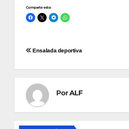
Comparte esto:
Navegación
Ensalada deportiva
de
entradas
Por
ALF