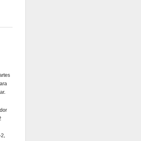
artes
para
ar.
ador
2
-2,