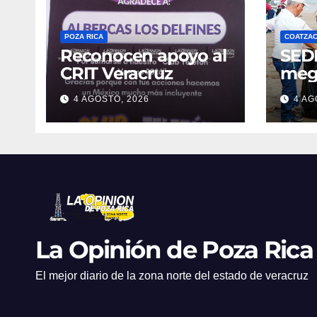
POZA RICA
COATZA
Reconocen apoyo al
SED
CRIT Veracruz
meg
limp
4 AGOSTO, 2026
4 AG
Coat
reti
de r
Fest
La Opinión de Poza Rica
El mejor diario de la zona norte del estado de veracruz