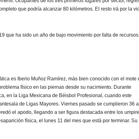
menil. Ocupantes de los tres primeros lugares por sector, regre
mpleto que podría alcanzar 80 kilómetros. El resto irá por la vic
19 que ha sido un año de bajo movimiento por falta de recursos
emática es Iberio Muñoz Ramírez, más bien conocido con el mote 
roblema físico en las piernas desde su nacimiento. Durante
ca, en la Liga Mexicana de Béisbol Profesional, cuando este
, antesala de Ligas Mayores. Viernes pasado se cumplieron 36 
eredó el apodo, llegando a ser figura destacada entre los umpir
esaparición física, el lunes 11 del mes que está por terminar. Su