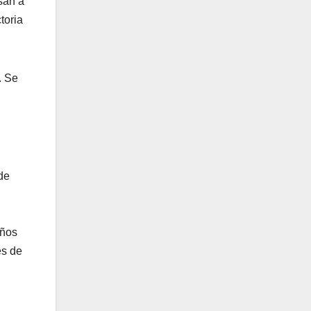
san a
toria
. Se
de
años
es de