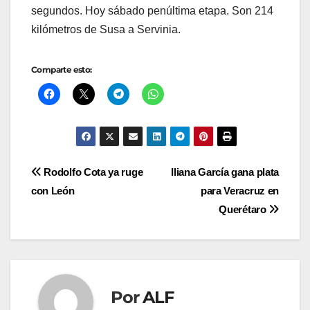
segundos. Hoy sábado penúltima etapa. Son 214
kilómetros de Susa a Servinia.
Comparte esto:
Navegación
Rodolfo Cota ya ruge
Iliana García gana plata
con León
para Veracruz en
de
Querétaro
entradas
Por
ALF