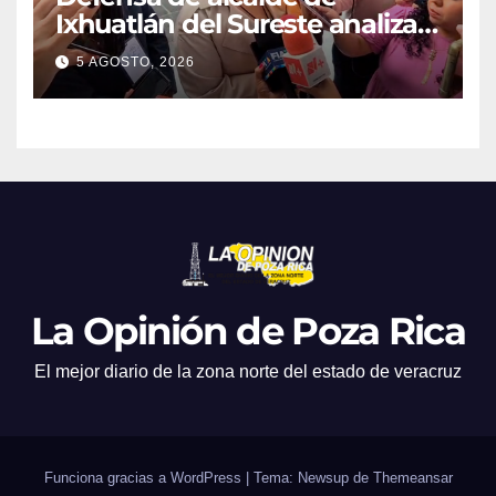
Ixhuatlán del Sureste analiza
promover amparo tras
5 AGOSTO, 2026
resolución sobre el desafuero
La Opinión de Poza Rica
El mejor diario de la zona norte del estado de veracruz
Funciona gracias a WordPress
|
Tema: Newsup de
Themeansar