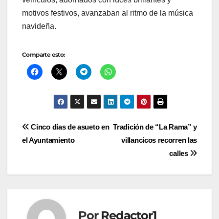
motivos festivos, avanzaban al ritmo de la música
navideña.
Comparte esto:
Navegación
Cinco días de asueto en
Tradición de “La Rama” y
el Ayuntamiento
villancicos recorren las
de
calles
entradas
Por
Redactor1