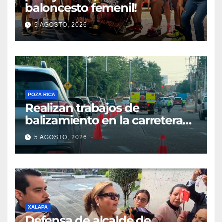
baloncesto femenil!
5 AGOSTO, 2026
POZA RICA
Realizan trabajos de
balizamiento en la carretera
Poza Rica–Cazones
5 AGOSTO, 2026
XALAPA
Defensa de alcalde de