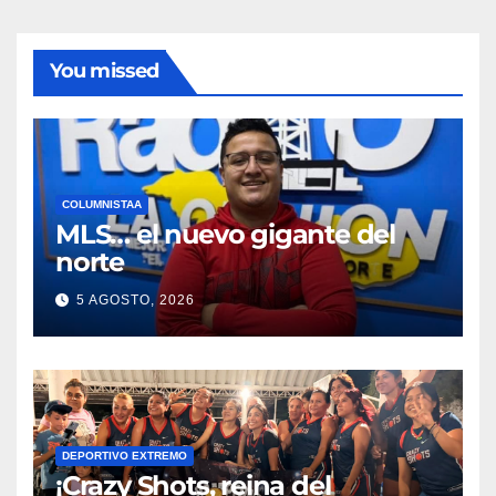
You missed
COLUMNISTAA
MLS… el nuevo gigante del
norte
5 AGOSTO, 2026
DEPORTIVO EXTREMO
¡Crazy Shots, reina del