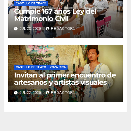
CASTILLO DE TEAYO
Cumple 167 años Ley del
Matrimonio Civil
JUL 23, 2026
REDACTOR1
CASTILLO DE TEAYO
POZA RICA
Invitan al primer encuentro de
artesanos y artistas visuales
JUL 22, 2026
REDACTOR1