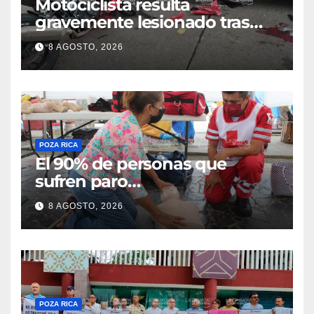
Motociclista resulta
gravemente lesionado tras
choque en la colonia Ricardo
8 AGOSTO, 2026
Flores Magón
POZA RICA
El 90% de personas que
sufren paro
cardiorrespiratorio mueren
8 AGOSTO, 2026
POZA RICA