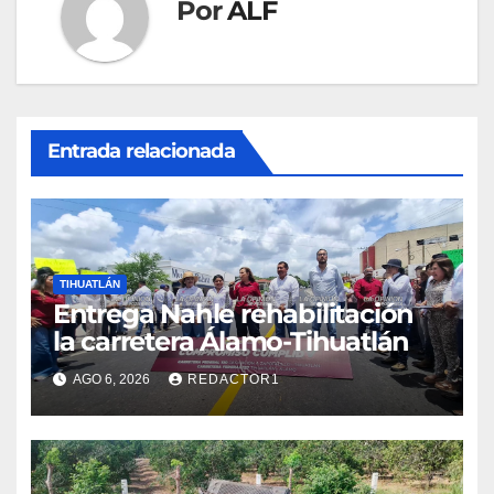
Por
ALF
Entrada relacionada
TIHUATLÁN
Entrega Nahle rehabilitación
la carretera Álamo-Tihuatlán
AGO 6, 2026
REDACTOR1