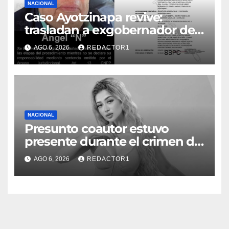
NACIONAL
Caso Ayotzinapa revive:
trasladan a exgobernador de
Guerrero a prisión federal
AGO 6, 2026
REDACTOR1
NACIONAL
Presunto coautor estuvo
presente durante el crimen de
Valeria Márquez: Fiscalía
AGO 6, 2026
REDACTOR1