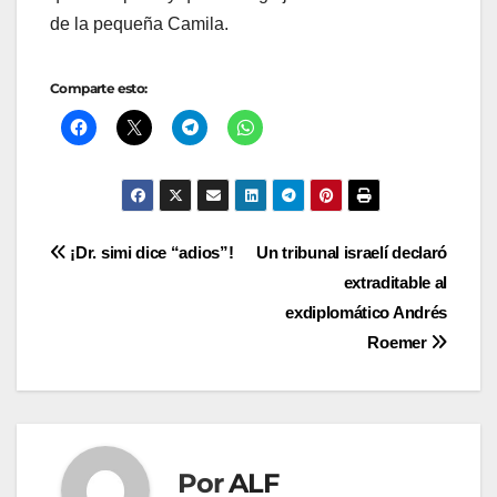
de la pequeña Camila.
Comparte esto:
Navegación
¡Dr. simi dice “adios”!
Un tribunal israelí declaró
extraditable al
de
exdiplomático Andrés
entradas
Roemer
Por
ALF