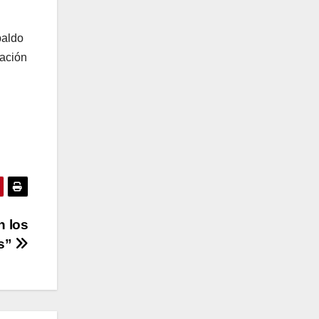
paldo
mación
n los
s”