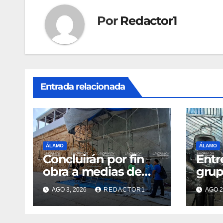
Por
Redactor1
Entrada relacionada
ÁLAMO
ÁLAMO
Concluirán por fin
Entr
obra a medias de
grup
Lilia Arrieta
reha
AGO 3, 2026
REDACTOR1
AGO 2
Febr