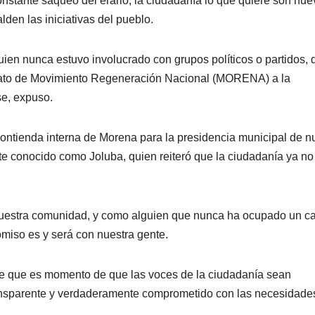
nstante saqueo del erario, la ciudadanía lo que quiere son nu
den las iniciativas del pueblo.
quien nunca estuvo involucrado con grupos políticos o partidos, 
didato de Movimiento Regeneración Nacional (MORENA) a la
se, expuso.
contienda interna de Morena para la presidencia municipal de n
nte conocido como Joluba, quien reiteró que la ciudadanía ya no
nuestra comunidad, y como alguien que nunca ha ocupado un c
romiso es y será con nuestra gente.
de que es momento de que las voces de la ciudadanía sean
ransparente y verdaderamente comprometido con las necesidade