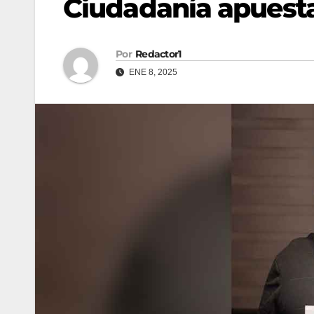
Ciudadanía apuest
Por
Redactor1
ENE 8, 2025