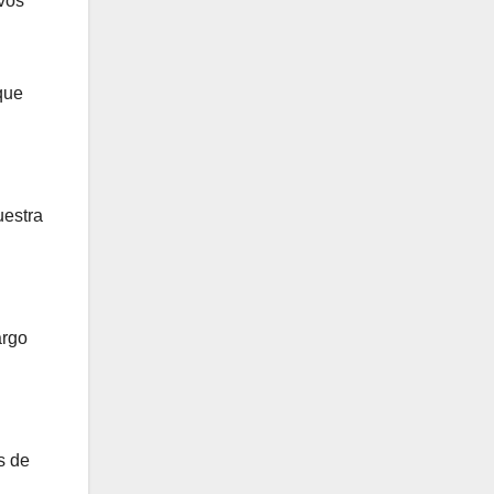
evos
que
uestra
argo
s de