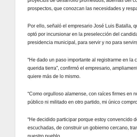
proyectos de desarrollo prometidos, además del co
prospectos, que conozcan las necesidades y respal
Por ello, señaló el empresario José Luis Batalla, 
optó por incursionar en la preselección del can
presidencia municipal, para servir y no para servir
“He dado un paso importante al registrarme en la 
querida tierra”, confirmó el empresario, ampliame
quiere más de lo mismo.
“Como orgulloso alamense, con raíces firmes en 
público ni militado en otro partido, mi único comp
“He decidido participar porque estoy convencido 
escuchadas, de construir un gobierno cercano, t
nuestro pueblo.