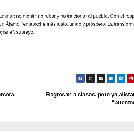
minar: no mentir, no robar y no traicionar al pueblo. Con el res
r un Álamo Temapache más justo, unido y próspero. La transfor
rarla”, subrayó.
ercera
Regresan a clases, pero ya alista
“puente