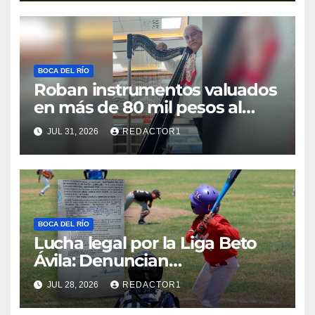
BOCA DEL RÍO
Roban instrumentos valuados
en más de 80 mil pesos al
músico veracruzano Delfino
JUL 31, 2026
REDACTOR1
Gutiérrez en Boca del Río
BOCA DEL RÍO
Lucha legal por la Liga Beto
Ávila: Denuncian
arbitrariedades del
JUL 28, 2026
REDACTOR1
Ayuntamiento de Boca del Río
que ponen en riesgo el