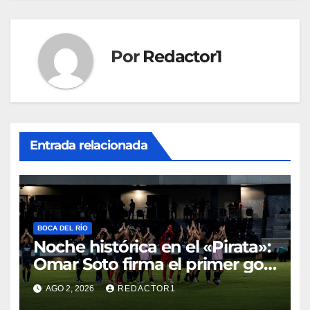
Por
Redactor1
Entrada relacionada
BOCA DEL RÍO
Noche histórica en el «Pirata»:
Omar Soto firma el primer gol
y triunfo de Piratas FC en Liga
AGO 2, 2026
REDACTOR1
de Expansión