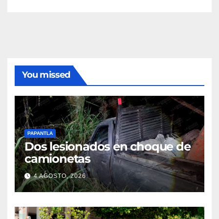
béisbol infantil
You missed
PAPANTLA
Dos lesionados en choque de
camionetas
4 AGOSTO, 2026