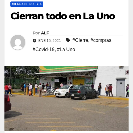
SIERRA DE PUEBLA
Cierran todo en La Uno
Por
ALF
#Cierre
,
#compras
,
ENE 15, 2021
#Covid-19
,
#La Uno