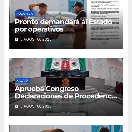
POZA RICA
Pronto demandará al Estado
por operativos
5 AGOSTO, 2026
XALAPA
Aprueba Congreso
Declaraciones de Procedencia
en contra de dos munícipes
5 AGOSTO, 2026