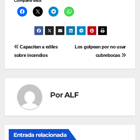
Comparte esto:
Navegación
Capacitan a ediles
Los golpean por no usar
sobre incendios
cubrebocas
de
entradas
Por
ALF
Entrada relacionada