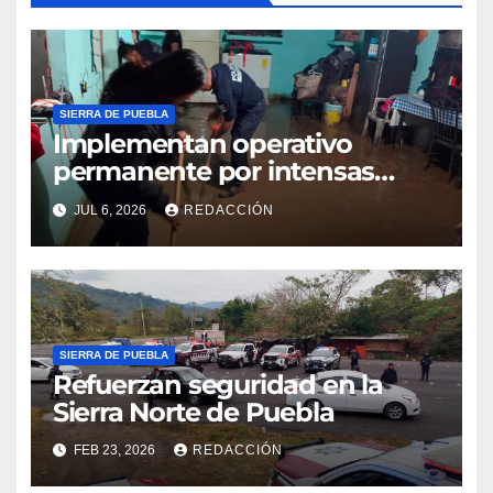
SIERRA DE PUEBLA
Implementan operativo
permanente por intensas
lluvias en la Sierra Norte de
JUL 6, 2026
REDACCIÓN
Puebla
SIERRA DE PUEBLA
Refuerzan seguridad en la
Sierra Norte de Puebla
FEB 23, 2026
REDACCIÓN