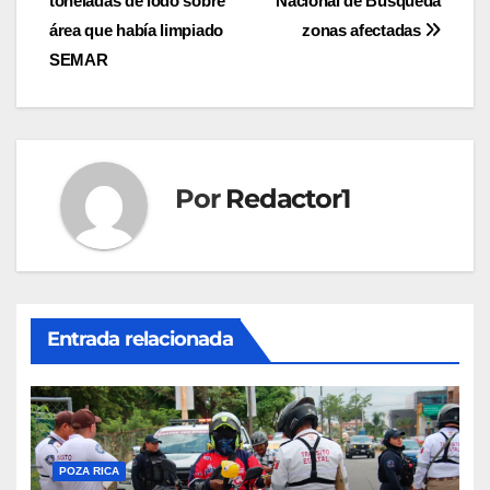
toneladas de lodo sobre
Nacional de Búsqueda
de
área que había limpiado
zonas afectadas
entradas
SEMAR
Por
Redactor1
Entrada relacionada
POZA RICA