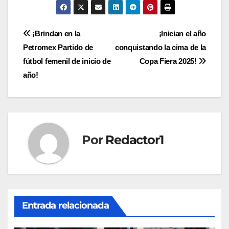
Navegación
¡Brindan en la
¡Inician el año
Petromex Partido de
conquistando la cima de la
de
fútbol femenil de inicio de
Copa Fiera 2025!
entradas
año!
Por
Redactor1
Entrada relacionada