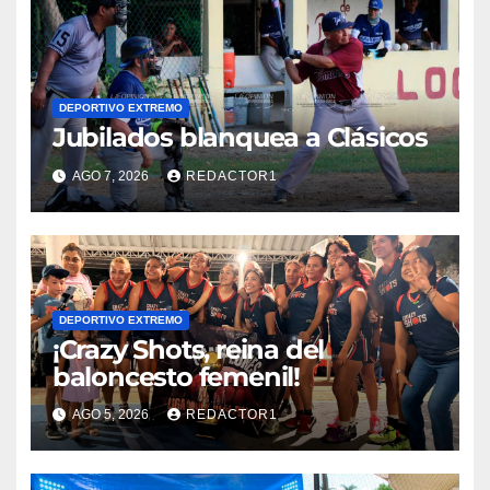
DEPORTIVO EXTREMO
Jubilados blanquea a Clásicos
AGO 7, 2026
REDACTOR1
DEPORTIVO EXTREMO
¡Crazy Shots, reina del
baloncesto femenil!
AGO 5, 2026
REDACTOR1