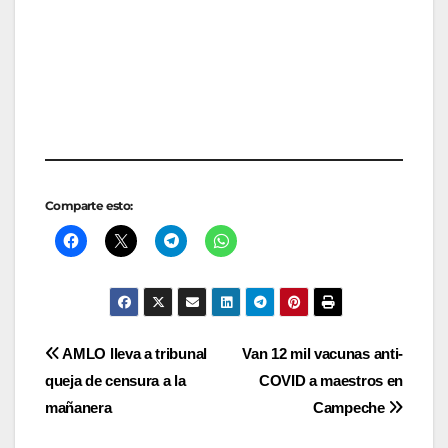
Comparte esto:
Navegación
AMLO lleva a tribunal
Van 12 mil vacunas anti-
queja de censura a la
COVID a maestros en
de
mañanera
Campeche
entradas