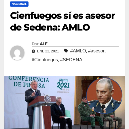
NACIONAL
Cienfuegos sí es asesor
de Sedena: AMLO
Por
ALF
#AMLO
,
#asesor
,
ENE 22, 2021
#Cienfuegos
,
#SEDENA