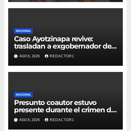
NACIONAL
Caso Ayotzinapa revive:
trasladan a exgobernador de
Guerrero a prisión federal
AGO 6, 2026
REDACTOR1
NACIONAL
Presunto coautor estuvo
presente durante el crimen de
Valeria Márquez: Fiscalía
AGO 6, 2026
REDACTOR1