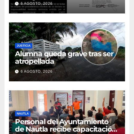
Guerrero a prisión federal
6 AGOSTO, 2026
JUSTICIA
Alumna queda grave tras ser
atropellada
6 AGOSTO, 2026
NAUTLA
Personal del Ayuntamiento
de Nautla recibe capacitación