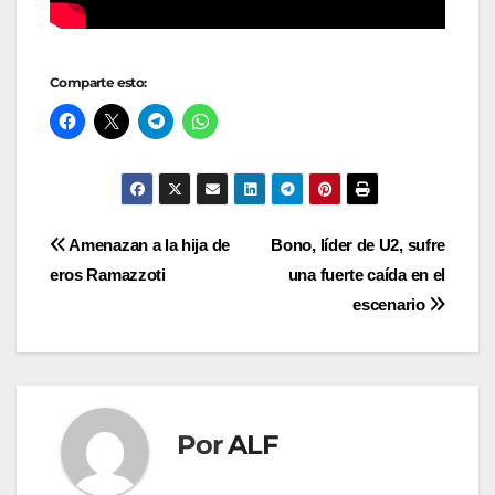
Comparte esto:
Navegación
Amenazan a la hija de
Bono, líder de U2, sufre
eros Ramazzoti
una fuerte caída en el
de
escenario
entradas
Por
ALF